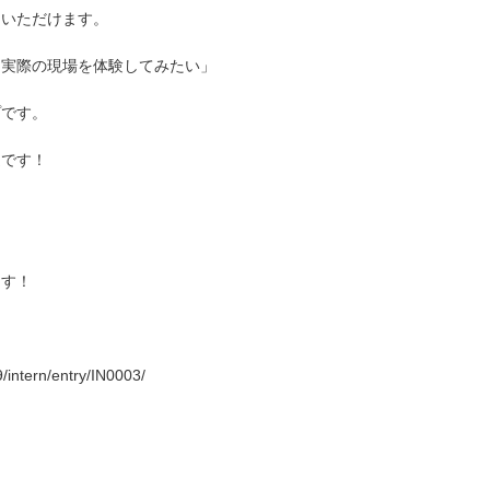
加いただけます。
「実際の現場を体験してみたい」
プです。
迎です！
ます！
9/intern/entry/IN0003/