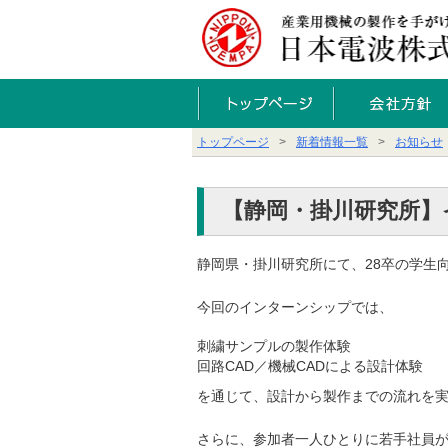
トップページ
新着情報一覧
お知らせ
【静岡・掛川研究所】
静岡県・掛川研究所にて、28卒の学生
今回のインターンシップでは、
刺繍サンプルの製作体験
回路CAD／機械CADによる設計体験
を通じて、設計から製作までの流れを
さらに、参加者一人ひとりに若手社員が